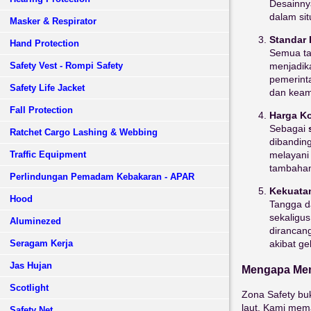
Desainny
dalam sit
Masker & Respirator
Standar 
Hand Protection
Semua ta
menjadika
Safety Vest - Rompi Safety
pemerinta
Safety Life Jacket
dan kea
Fall Protection
Harga Ko
Sebagai
Ratchet Cargo Lashing & Webbing
dibanding
melayan
Traffic Equipment
tambahan
Perlindungan Pemadam Kebakaran - APAR
Kekuatan
Hood
Tangga d
sekaligus
Aluminezed
dirancan
akibat g
Seragam Kerja
Jas Hujan
Mengapa Mem
Scotlight
Zona Safety bu
laut. Kami mem
Safety Net