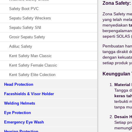
Zona Safety:
Safety Boot PVC
Zona Safety me
Sepatu Safety Wreckers
yang telah mela
menyediakan
t
Sepatu Safety SNI
berpengalaman,
seperti SOLAS (
Grosir Sepatu Safety
Pembuatan hand
Adiluc Safety
tangga dirakit 
Kent Safety Man Classic
dengan kekuata
setiap produk y
Kent Safety Female Classic
Keunggulan 
Kent Safety Elite Colection
Materia
Head Protection
Tangga d
Faceshields & Visor Holder
keras tah
terbukti
Welding Helmets
tanpa mu
Eye Protection
Desain 
Setiap pr
Emergency Eye Wash
memungkin
Hearing Protection