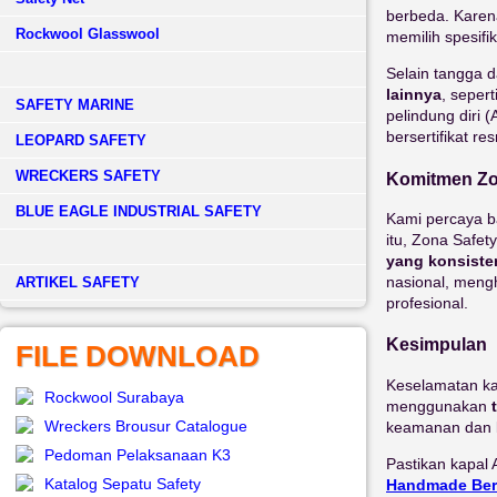
berbeda. Karen
Rockwool Glasswool
memilih spesif
Selain tangga 
lainnya
, sepert
SAFETY MARINE
pelindung diri 
bersertifikat r
LEOPARD SAFETY
WRECKERS SAFETY
Komitmen Zo
BLUE EAGLE INDUSTRIAL SAFETY
Kami percaya b
itu, Zona Safe
yang konsiste
nasional, meng
­ARTIKEL SAFETY
profesional.
Kesimpulan
FILE DOWNLOAD
Keselamatan ka
Rockwool Surabaya
menggunakan
Wreckers Brousur Catalogue
keamanan dan k
Pedoman Pelaksanaan K3
Pastikan kapal 
Katalog Sepatu Safety
Handmade Berk