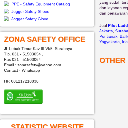
yang sudah terb
PPE - Safety Equipment Catalog
dan layanan ce
Jogger Safety Shoes
dan penawaran 
Jogger Safety Glove
Jual
Pilot Lad
Jakarta
,
Surab
Pontianak
,
Bali
ZONA SAFETY OFFICE
Yogyakarta
,
Iri
Jl. Lebak Timur Kav III VI/5 Surabaya
Tlp. 031 - 51503054 ,
OTHER
Fax 031 - 51503064
Email : zonasafety@yahoo.com
Contact - Whatsapp
HP. 081217218838
STATISTIC WEBSITE