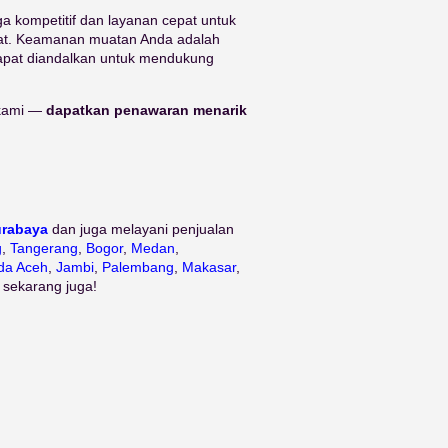
a kompetitif dan layanan cepat untuk
darat. Keamanan muatan Anda adalah
dapat diandalkan untuk mendukung
 kami —
dapatkan penawaran menarik
urabaya
dan juga melayani penjualan
g
,
Tangerang
,
Bogor
,
Medan
,
da Aceh
,
Jambi
,
Palembang
,
Makasar
,
 sekarang juga!