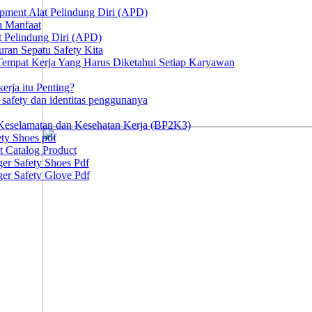
ipment Alat Pelindung Diri (APD)
n Manfaat
at Pelindung Diri (APD)
ran Sepatu Safety Kita
 Tempat Kerja Yang Harus Diketahui Setiap Karyawan
erja itu Penting?
afety dan identitas penggunanya
Keselamatan dan Kesehatan Kerja (BP2K3)
ty Shoes pdf
t Catalog Product
er Safety Shoes Pdf
er Safety Glove Pdf