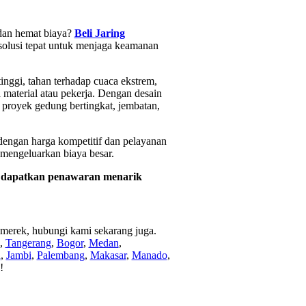
 dan hemat biaya?
Beli Jaring
solusi tepat untuk menjaga keamanan
tinggi, tahan terhadap cuaca ekstrem,
material atau pekerja. Dengan desain
i proyek gedung bertingkat, jembatan,
dengan harga kompetitif dan pelayanan
 mengeluarkan biaya besar.
—
dapatkan penawaran menarik
 merek, hubungi kami sekarang juga.
,
Tangerang
,
Bogor
,
Medan
,
h
,
Jambi
,
Palembang
,
Makasar
,
Manado
,
!