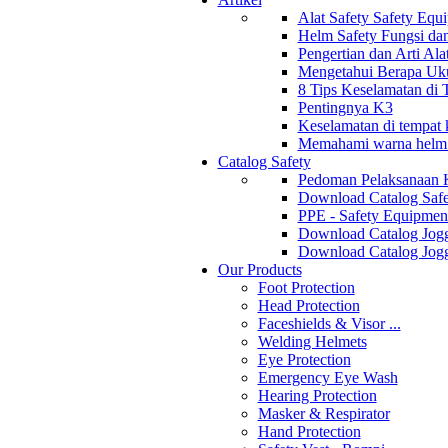
Alat Safety Safety Equ
Helm Safety Fungsi da
Pengertian dan Arti Al
Mengetahui Berapa Uku
8 Tips Keselamatan di
Pentingnya K3
Keselamatan di tempat k
Memahami warna helm s
Catalog Safety
Pedoman Pelaksanaan 
Download Catalog Safe
PPE - Safety Equipmen
Download Catalog Jogg
Download Catalog Jogg
Our Products
Foot Protection
Head Protection
Faceshields & Visor ...
Welding Helmets
Eye Protection
Emergency Eye Wash
Hearing Protection
Masker & Respirator
Hand Protection