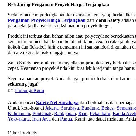
Beli Jaring Pengaman Proyek Harga Terjangkau
Sedang mencari perlengkapan keselamatan kerja yang berkualitas
Pengaman Proyek Harga Terjangkau
dari
Zona Safety
adalah 
para pekerja di area konstruksi maupun proyek tinggi.
Produk ini terbuat dari bahan nilon atau polyethylene berkekuatan 
serta mampu menahan beban berat untuk mencegah risiko jatuhnya 
kokoh dan fleksibel, jaring pengaman ini sangat ideal digunakan d
dan area kerja berisiko tinggi lainnya.
Zona Safety berkomitmen menyediakan produk safety berkualitas 
cepat. Keamanan proyek Anda kini bisa lebih terjamin tanpa harus
Segera amankan proyek Anda dengan produk terbaik dari kami 
sekarang juga!
👉
Hubungi Kami
Anda mencari
Safety Net Surabaya
dan berkualitas dari berbagai
Untuk kota-kota di
Jakarta
,
Surabaya
,
Bandung
,
Bekasi
,
Semarang
Kalimantan
,
Pontianak
,
Balikpapan
,
Riau
,
Pekanbaru
,
Banda Ace
Yogyakarta
,
Irian Jaya
dan
Papua
. Kami juga dapat melayani Anda
Other Products