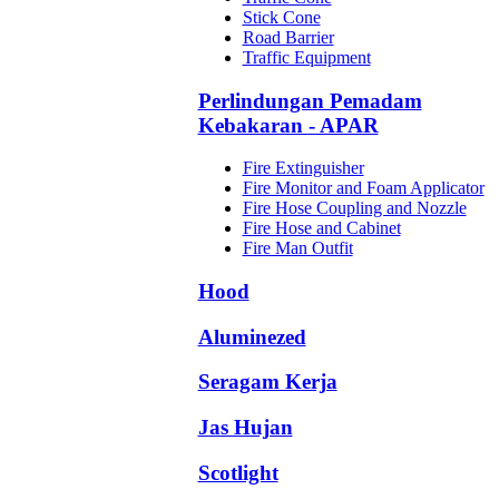
Stick Cone
Road Barrier
Traffic Equipment
Perlindungan Pemadam
Kebakaran - APAR
Fire Extinguisher
Fire Monitor and Foam Applicator
Fire Hose Coupling and Nozzle
Fire Hose and Cabinet
Fire Man Outfit
Hood
Aluminezed
Seragam Kerja
Jas Hujan
Scotlight