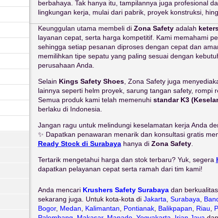
berbahaya. Tak hanya itu, tampilannya juga profesional d
lingkungan kerja, mulai dari pabrik, proyek konstruksi, hin
Keunggulan utama membeli di
Zona Safety
adalah
keter
layanan cepat, serta harga kompetitif. Kami memahami pe
sehingga setiap pesanan diproses dengan cepat dan ama
memilihkan tipe sepatu yang paling sesuai dengan kebutu
perusahaan Anda.
Selain
Kings Safety Shoes
, Zona Safety juga menyediak
lainnya seperti helm proyek, sarung tangan safety, rompi re
Semua produk kami telah memenuhi
standar K3 (Kesela
berlaku di Indonesia.
Jangan ragu untuk melindungi keselamatan kerja Anda de
✨ Dapatkan penawaran menarik dan konsultasi gratis me
Ready Stock di Surabaya
hanya di
Zona Safety
.
Tertarik mengetahui harga dan stok terbaru? Yuk, segera
dapatkan pelayanan cepat serta ramah dari tim kami!
Anda mencari
Krushers Safety Surabaya
dan berkualitas
sekarang juga. Untuk kota-kota di
Jakarta
,
Surabaya
,
Ban
Bogor
,
Medan
,
Kalimantan
,
Pontianak
,
Balikpapan
,
Riau
,
P
Palembang
,
Makasar
,
Manado
,
Yogyakarta
,
Irian Jaya
da