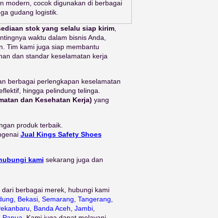
an modern, cocok digunakan di berbagai
gga gudang logistik.
sediaan stok yang selalu siap kirim
,
ntingnya waktu dalam bisnis Anda,
n. Tim kami juga siap membantu
han dan standar keselamatan kerja
an berbagai perlengkapan keselamatan
flektif, hingga pelindung telinga.
matan dan Kesehatan Kerja)
yang
ngan produk terbaik.
ngenai
Jual Kings Safety Shoes
hubungi kami
sekarang juga dan
 dari berbagai merek, hubungi kami
dung
,
Bekasi
,
Semarang
,
Tangerang
,
ekanbaru
,
Banda Aceh
,
Jambi
,
n
Papua
. Kami juga dapat melayani