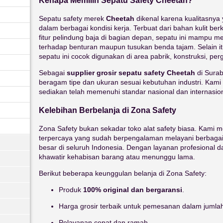
Kenapa Memilih Sepatu Safety Cheetah?
Sepatu safety merek
Cheetah
dikenal karena kualitasny
dalam berbagai kondisi kerja. Terbuat dari bahan kulit berku
fitur pelindung baja di bagian depan, sepatu ini mampu 
terhadap benturan maupun tusukan benda tajam. Selain i
sepatu ini cocok digunakan di area pabrik, konstruksi, p
Sebagai
supplier grosir sepatu safety Cheetah
di Sura
beragam tipe dan ukuran sesuai kebutuhan industri. Ka
sediakan telah memenuhi standar nasional dan internasiona
Kelebihan Berbelanja di Zona Safety
Zona Safety bukan sekadar toko alat safety biasa. Kami
terpercaya yang sudah berpengalaman melayani berbagai 
besar di seluruh Indonesia. Dengan layanan profesional da
khawatir kehabisan barang atau menunggu lama.
Berikut beberapa keunggulan belanja di Zona Safety:
Produk
100% original dan bergaransi
.
Harga grosir terbaik untuk pemesanan dalam jumlah
Pelayanan cepat dan ramah.