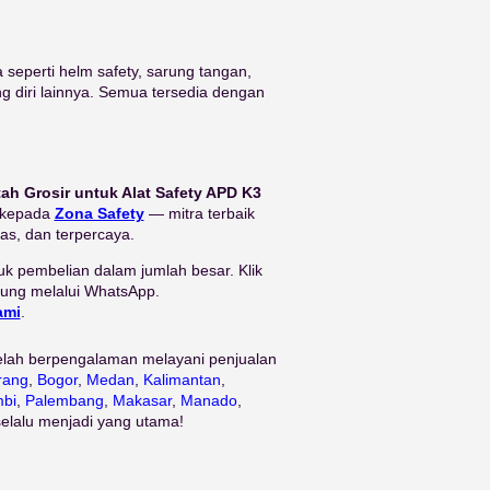
seperti helm safety, sarung tangan,
ng diri lainnya. Semua tersedia dengan
ah Grosir untuk Alat Safety APD K3
 kepada
Zona Safety
— mitra terbaik
as, dan terpercaya.
uk pembelian dalam jumlah besar. Klik
sung melalui WhatsApp.
ami
.
telah berpengalaman melayani penjualan
rang
,
Bogor
,
Medan
,
Kalimantan
,
bi
,
Palembang
,
Makasar
,
Manado
,
selalu menjadi yang utama!