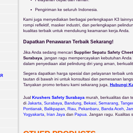
Pengiriman ke seluruh Indonesia.
Kami juga menyediakan berbagai perlengkapan K3 lainnya 
rompi reflektif, masker industri, dan perlengkapan pelindu
kualitas terbaik untuk mendukung keamanan kerja Anda.
Dapatkan Penawaran Terbaik Sekarang!
Jika Anda sedang mencari
Supplier Sepatu Safety Cheet
Surabaya
, jangan ragu mempercayakan kebutuhan Anda
dalam penyediaan alat pelindung diri yang aman, berkualit
Segera dapatkan harga spesial dan pelayanan terbaik unt
AR
tautan di bawah ini untuk konsultasi dan pemesanan lang
Tanyakan promo terbaru kami sekarang juga,
Hubungi K
Jual
Krushers Safety Surabaya
murah, berkualitas dan 
di
Jakarta
,
Surabaya
,
Bandung
,
Bekasi
,
Semarang
,
Tange
Pontianak
,
Balikpapan
,
Riau
,
Pekanbaru
,
Banda Aceh
,
Jam
Yogyakarta
,
Irian Jaya
dan
Papua
. Jangan ragu. Kualitas 