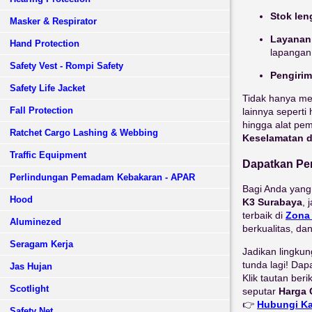
Stok len
Masker & Respirator
Layanan
Hand Protection
lapangan
Safety Vest - Rompi Safety
Pengirim
Safety Life Jacket
Tidak hanya me
Fall Protection
lainnya seperti 
hingga alat pe
Ratchet Cargo Lashing & Webbing
Keselamatan d
Traffic Equipment
Dapatkan Pe
Perlindungan Pemadam Kebakaran - APAR
Bagi Anda yan
Hood
K3 Surabaya
, 
terbaik di
Zona 
Aluminezed
berkualitas, d
Seragam Kerja
Jadikan lingkun
tunda lagi! Dap
Jas Hujan
Klik tautan ber
Scotlight
seputar
Harga 
👉
Hubungi K
Safety Net