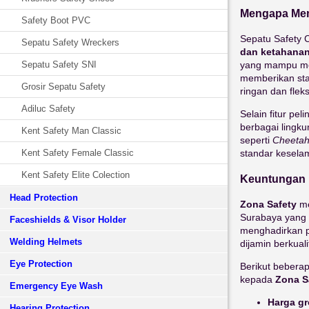
Mengapa Mem
Safety Boot PVC
Sepatu Safety 
Sepatu Safety Wreckers
dan ketahana
yang mampu mena
Sepatu Safety SNI
memberikan stab
Grosir Sepatu Safety
ringan dan fle
Adiluc Safety
Selain fitur pe
berbagai lingk
Kent Safety Man Classic
seperti
Cheetah
standar kesela
Kent Safety Female Classic
Kent Safety Elite Colection
Keuntungan 
Head Protection
Zona Safety
me
Surabaya yang t
Faceshields & Visor Holder
menghadirkan p
Welding Helmets
dijamin berkual
Eye Protection
Berikut beber
kepada
Zona S
Emergency Eye Wash
Harga gr
Hearing Protection