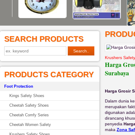
PRODUC
SEARCH PRODUCTS
Krushers Safet
Harga Gros
Surabaya
PRODUCTS CATEGORY
Foot Protection
Harga Grosir 
Kings Safety Shoes
Dalam dunia ker
Cheetah Safety Shoes
merupakan fakto
digunakan ada
Cheetah Comfy Series
dirancang khusu
penyedia
Harga
Cheetah Women Safety
maka
Zona Saf
Krushers Safety Shoes