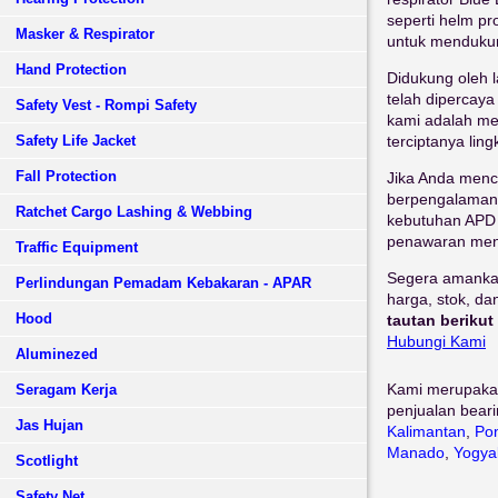
seperti helm pr
Masker & Respirator
untuk menduku
Hand Protection
Didukung oleh l
telah dipercaya
Safety Vest - Rompi Safety
kami adalah me
Safety Life Jacket
terciptanya lin
Fall Protection
Jika Anda menc
berpengalaman,
Ratchet Cargo Lashing & Webbing
kebutuhan APD 
penawaran men
Traffic Equipment
Segera amankan
Perlindungan Pemadam Kebakaran - APAR
harga, stok, d
Hood
tautan beriku
Hubungi Kami
Aluminezed
Kami merupaka
Seragam Kerja
penjualan beari
Jas Hujan
Kalimantan
,
Pon
Manado
,
Yogya
Scotlight
Safety Net