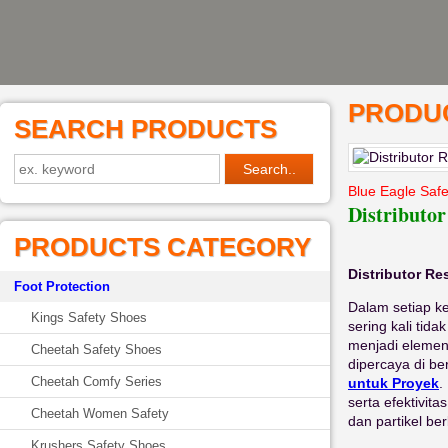
PRODUC
SEARCH PRODUCTS
Blue Eagle Saf
Distributor
PRODUCTS CATEGORY
Distributor Re
Foot Protection
Dalam setiap ke
Kings Safety Shoes
sering kali tid
menjadi elemen
Cheetah Safety Shoes
dipercaya di be
Cheetah Comfy Series
untuk Proyek
.
serta efektivit
Cheetah Women Safety
dan partikel be
Krushers Safety Shoes