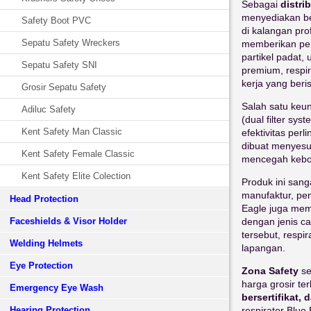
Sebagai
distri
menyediakan ber
Safety Boot PVC
di kalangan pro
Sepatu Safety Wreckers
memberikan per
partikel padat,
Sepatu Safety SNI
premium, respi
kerja yang beris
Grosir Sepatu Safety
Salah satu keu
Adiluc Safety
(dual filter sy
Kent Safety Man Classic
efektivitas per
dibuat menyes
Kent Safety Female Classic
mencegah keboc
Kent Safety Elite Colection
Produk ini sanga
manufaktur, pe
Head Protection
Eagle juga memi
Faceshields & Visor Holder
dengan jenis ca
tersebut, respi
Welding Helmets
lapangan.
Eye Protection
Zona Safety
se
harga grosir te
Emergency Eye Wash
bersertifikat,
Hearing Protection
respirator Blue