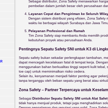
Sebagai distributor, Zona Safety menawarkan harga 
pembelian dalam jumlah besar oleh perusahaan dan
Layanan Cepat dan Pengiriman ke Seluruh Wila
Dengan sistem distribusi yang efisien, Zona Safety
waktu ke berbagai wilayah Surabaya dan Jawa Timu
Pelayanan Profesional dan Ramah
Tim Zona Safety siap membantu Anda memilih prod
kebutuhan proyek atau perusahaan Anda.
Pentingnya Sepatu Safety SNI untuk K3 di Lingk
Sepatu safety bukan sekadar perlengkapan tambahan, me
AR
dapat mencegah kecelakaan fatal di tempat kerja. Dengan
menggunakan bahan berkualitas tinggi seperti kulit tebal, so
toe cap) untuk meminimalkan risiko cedera.
Selain itu, kenyamanan menjadi faktor penting agar pekerj
tanpa terganggu oleh beban sepatu yang berat atau sirkul
Zona Safety – Partner Terpercaya untuk Kesela
Sebagai
Distributor Sepatu Safety SNI untuk Alat Safe
tidak hanya menjual produk, tetapi juga menghadirkan sol
Dengan pengalaman dan reputasi yang solid, Zona Safet