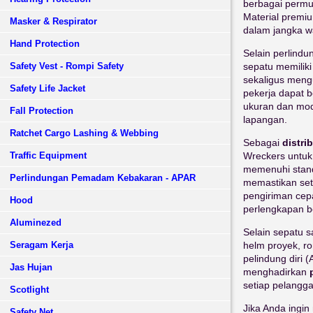
berbagai permuk
Material premi
Masker & Respirator
dalam jangka w
Hand Protection
Selain perlind
Safety Vest - Rompi Safety
sepatu memiliki
sekaligus meng
Safety Life Jacket
pekerja dapat 
ukuran dan mode
Fall Protection
lapangan.
Ratchet Cargo Lashing & Webbing
Sebagai
distri
Traffic Equipment
Wreckers untuk
memenuhi stand
Perlindungan Pemadam Kebakaran - APAR
memastikan set
pengiriman cep
Hood
perlengkapan be
Aluminezed
Selain sepatu 
Seragam Kerja
helm proyek, ro
pelindung diri 
Jas Hujan
menghadirkan
setiap pelangga
Scotlight
Jika Anda ingi
Safety Net