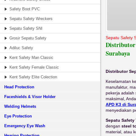
Safety Boot PVC
Sepatu Safety Wreckers
Sepatu Safety SNI
Sepatu Safety 
Grosir Sepatu Safety
Distributor
Adiluc Safety
Surabaya
Kent Safety Man Classic
Kent Safety Female Classic
Distributor Se
Kent Safety Elite Colection
Keselamatan kerj
Head Protection
manufaktur, mau
pekerja adalah
Faceshields & Visor Holder
maksimal, And
APD K3 di Sur
Welding Helmets
menyediakan pe
Eye Protection
Sepatu Safety
Emergency Eye Wash
dengan
steel t
material, atau k
Hearing Protection