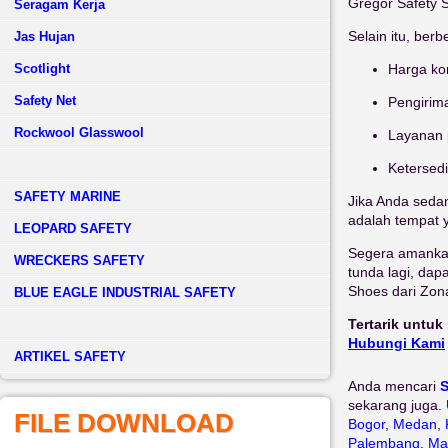
Gregor Safety S
Seragam Kerja
Selain itu, ber
Jas Hujan
Harga kom
Scotlight
Safety Net
Pengirima
Rockwool Glasswool
Layanan 
Ketersed
SAFETY MARINE
Jika Anda seda
adalah tempat 
LEOPARD SAFETY
Segera amankan
WRECKERS SAFETY
tunda lagi, da
Shoes dari Zona
BLUE EAGLE INDUSTRIAL SAFETY
Tertarik untuk
Hubungi Kami
­ARTIKEL SAFETY
Anda mencari
S
sekarang juga. 
FILE DOWNLOAD
Bogor
,
Medan
,
Palembang
,
Ma