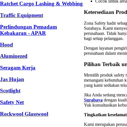
Cocok untuk are
Ratchet Cargo Lashing & Webbing
Ketersediaan Pro
Traffic Equipment
Zona Safety hadir sebag
Perlindungan Pemadam
Surabaya. Kami menye
Kebakaran - APAR
perusahaan. Tidak hany
bagi setiap pelanggan.
Hood
Dengan layanan pengirim
perusahaan dalam menin
Aluminezed
Pilihan Terbaik 
Seragam Kerja
Memilih produk safety t
Jas Hujan
menangani kebutuhan ke
yang kami sediakan tel
Scotlight
Jika Anda sedang menc
Surabaya
dengan kualit
Safety Net
Yuk konsultasikan kebu
Rockwool Glasswool
Tingkatkan keselamata
Kami merupakan perusa