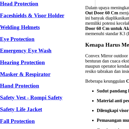
Head Protection
Dalam upaya meningkatk
Out Door 60 Cm
menja
Faceshields & Visor Holder
ini banyak diaplikasika
memiliki potensi kecela
Welding Helmets
Door 60 Cm untuk Ala
memenuhi standar K3 (
Eye Protection
Kenapa Harus Me
Emergency Eye Wash
Convex Mirror outdoor d
benturan dan cuaca ekst
Hearing Protection
maupun operator kendar
resiko tabrakan dan insi
Masker & Respirator
Beberapa keunggulan
C
Hand Protection
Sudut pandang l
Safety Vest - Rompi Safety
Material anti pe
Safety Life Jacket
Dilengkapi visor
Pemasangan m
Fall Protection