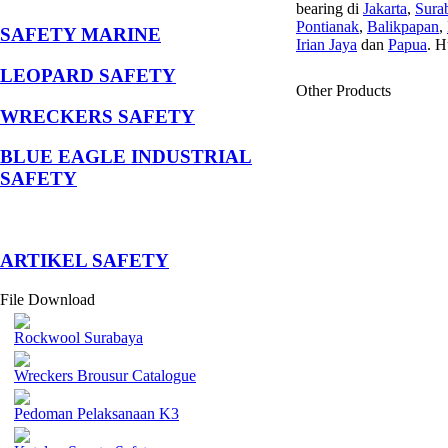
bearing di
Jakarta
,
Sura
Pontianak
,
Balikpapan
,
SAFETY MARINE
Irian Jaya
dan
Papua
. H
LEOPARD SAFETY
Other Products
WRECKERS SAFETY
BLUE EAGLE INDUSTRIAL
SAFETY
­ARTIKEL SAFETY
File Download
Rockwool Surabaya
Wreckers Brousur Catalogue
Pedoman Pelaksanaan K3