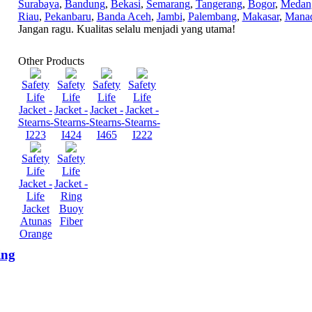
Surabaya
,
Bandung
,
Bekasi
,
Semarang
,
Tangerang
,
Bogor
,
Medan
Riau
,
Pekanbaru
,
Banda Aceh
,
Jambi
,
Palembang
,
Makasar
,
Mana
Jangan ragu. Kualitas selalu menjadi yang utama!
Other Products
Safety
Safety
Safety
Safety
Life
Life
Life
Life
Jacket -
Jacket -
Jacket -
Jacket -
Stearns-
Stearns-
Stearns-
Stearns-
I223
I424
I465
I222
Safety
Safety
Life
Life
Jacket -
Jacket -
Life
Ring
Jacket
Buoy
Atunas
Fiber
Orange
ing