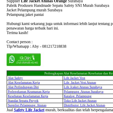
Supplier
Life Jacket Atunas Orange
Surabaya
Pabrik Produsen Handmade Sepatu Safety SNI Murah Surabaya
Jacket Pelampung murah Surabaya
Pelampung jaket pantai
Hubungi kami sekarang juga untuk informasi lebih lanjut tentang
penawaran harga terbaik hari ini.
Terima kasih!
Contact person :
Tlp/Whatsapp : Aby - 081217218838
Perlengkapan Alat Keselamatan Kesehatan dan K
Alat Safety
Life Jacket Vest
Alat Keselamatan Kerja
Life Jacket Vest Atunas
Alat Perlindungan Diri
Life Jcaket Atunas Surabaya
Perlengkapan Keamanan Kerja
Pelampung Atunas Surabaya
Kesehatan Keselamatan Kerja
Katalog
Pelampung
Standar Sepatu Proyek
Toko Life Jacket Atunas
Supplier Pelampung Atunas
Distributor Life Jacket Atunas
Jual
Safety Life Jacket
murah, berkualitas dan telah berpengalam