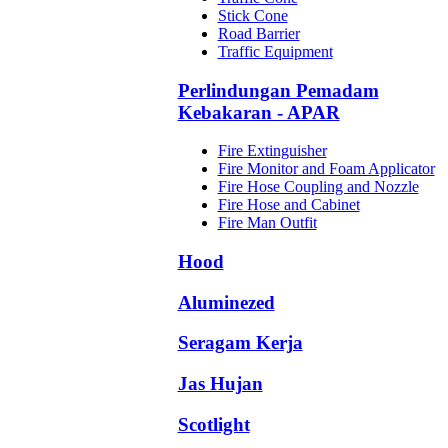
Stick Cone
Road Barrier
Traffic Equipment
Perlindungan Pemadam
Kebakaran - APAR
Fire Extinguisher
Fire Monitor and Foam Applicator
Fire Hose Coupling and Nozzle
Fire Hose and Cabinet
Fire Man Outfit
Hood
Aluminezed
Seragam Kerja
Jas Hujan
Scotlight