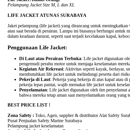
Pelampung Jacket Size M, L dan XL
LIFE JACKET ATUNAS SURABAYA
Jaket pelampung (life jacket) yang dirancang untuk meningkatkan v
atau saat berada di perairan. Lampu ini biasanya berfungsi untuk
dalam keadaan darurat, seperti saat terjadi kecelakaan kapal, keboco
Penggunaan Life Jacket:
Di Laut atau Perairan Terbuka
: Life jacket digunakan o
pengemudi perahu motor untuk menjaga keselamatan mereka d
Kegiatan Air Rekreasi
: Aktivitas seperti kayak, berlayar,
membutuhkan life jacket untuk melindungi peserta dari risik
Pekerja di Laut
: Pekerja yang bekerja di atas kapal atau di 
pekerja lepas pantai, wajib memakai life jacket untuk kesel
Penyelamatan
: Life jacket digunakan oleh tim penyelamat
bahwa mereka tetap aman saat menyelamatkan orang yang ter
BEST PRICE LIST !
Zona Safety :
Toko, Agen, supplier & distributor Alat Safety Sur
Pusat Penjualan Safety Marine Surabaya
Pelampung jacket keselamatan