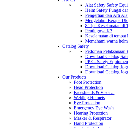
Alat Safety Safety Equ
Helm Safety Fungsi da
Pengertian dan Arti Al
Mengetahui Berapa Uku
8 Tips Keselamatan di
Pentingnya K3
Keselamatan di tempat k
Memahami warna helm s
Catalog Safety
Pedoman Pelaksanaan 
Download Catalog Safe
PPE - Safety Equipmen
Download Catalog Jogg
Download Catalog Jogg
Our Products
Foot Protection
Head Protection
Faceshields & Visor ...
Welding Helmets
Eye Protection
Emergency Eye Wash
Hearing Protection
Masker & Respirator
Hand Protection