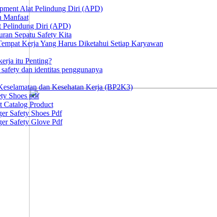
ipment Alat Pelindung Diri (APD)
n Manfaat
at Pelindung Diri (APD)
ran Sepatu Safety Kita
 Tempat Kerja Yang Harus Diketahui Setiap Karyawan
erja itu Penting?
afety dan identitas penggunanya
Keselamatan dan Kesehatan Kerja (BP2K3)
ty Shoes pdf
t Catalog Product
er Safety Shoes Pdf
er Safety Glove Pdf