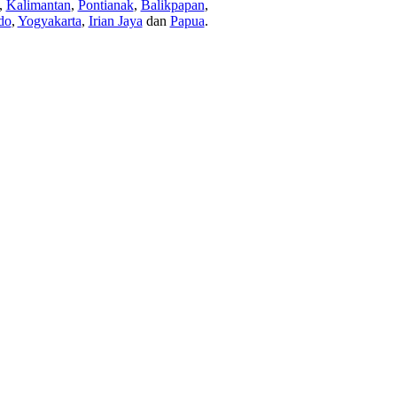
,
Kalimantan
,
Pontianak
,
Balikpapan
,
do
,
Yogyakarta
,
Irian Jaya
dan
Papua
.