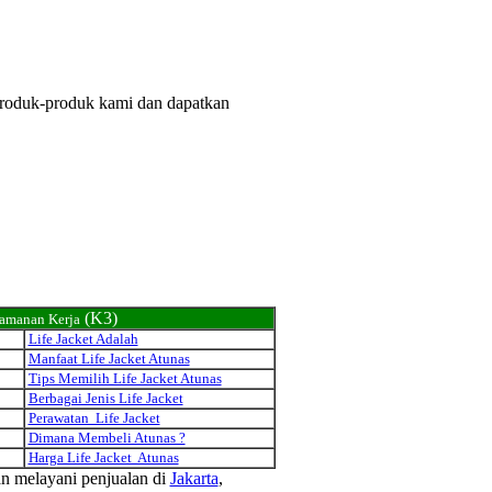
 produk-produk kami dan dapatkan
(K3)
eamanan Kerja
Life Jacket Adalah
Manfaat Life Jacket Atunas
Tips Memilih Life Jacket Atunas
Berbagai Jenis Life Jacket
Perawatan Life Jacket
Dimana Membeli Atunas ?
Harga Life Jacket Atunas
an melayani penjualan di
Jakarta
,