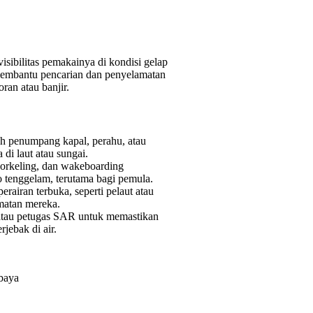
isibilitas pemakainya di kondisi gelap
 membantu pencarian dan penyelamatan
ran atau banjir.
leh penumpang kapal, perahu, atau
i laut atau sungai.
 snorkeling, dan wakeboarding
o tenggelam, terutama bagi pemula.
perairan terbuka, seperti pelaut atau
amatan mereka.
 atau petugas SAR untuk memastikan
jebak di air.
abaya