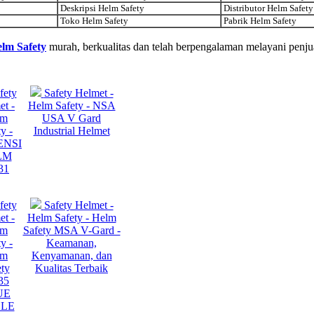
Deskripsi Helm Safety
Distributor Helm Safety
Toko Helm Safety
Pabrik Helm Safety
elm Safety
murah, berkualitas dan telah berpengalaman melayani penju
fety
Safety Helmet -
et -
Helm Safety - NSA
lm
USA V Gard
y -
Industrial Helmet
ENSI
LM
31
fety
Safety Helmet -
et -
Helm Safety - Helm
lm
Safety MSA V-Gard -
y -
Keamanan,
lm
Kenyamanan, dan
ety
Kualitas Terbaik
35
UE
LE