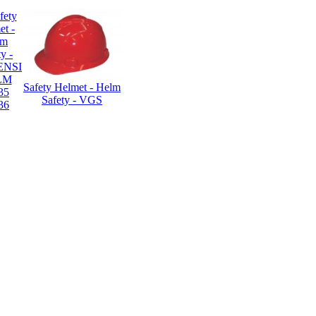
fety
et -
lm
y -
ENSI
LM
Safety Helmet - Helm
35
Safety - VGS
36