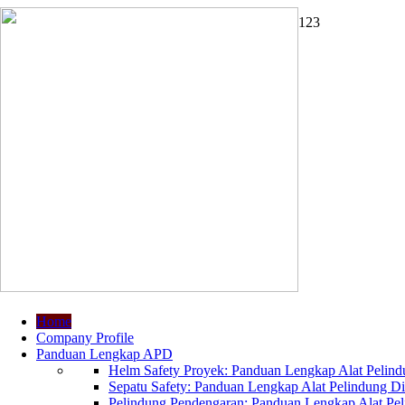
1
2
3
Home
Company Profile
Panduan Lengkap APD
Helm Safety Proyek: Panduan Lengkap Alat Pelindu
Sepatu Safety: Panduan Lengkap Alat Pelindung Dir
Pelindung Pendengaran: Panduan Lengkap Alat Peli