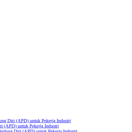
ng Diri (APD) untuk Pekerja Industri
i (APD) untuk Pekerja Industri
ndung Diri (APD) untuk Pekerja Industri