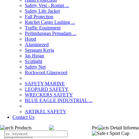
Safety Vest - Rompi ...
Safety Life Jacket
Fall Protection
Ratchet Cargo Lashing ...
Traffic Equipment
Perlindungan Pemadam ...
Hood
Aluminezed
Seragam Kerja
Jas Hujan
Scotlight
Safety Net
Rockwool Glasswool
SAFETY MARINE
LEOPARD SAFETY
WRECKERS SAFETY
BLUE EAGLE INDUSTRIAL ...
­ARTIKEL SAFETY
Contact Us
Search Products
Products Detail Informa