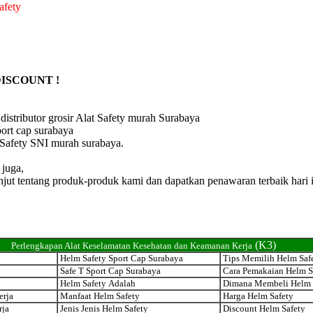
afety
DISCOUNT !
distributor grosir Alat Safety murah Surabaya
ort cap surabaya
 Safety SNI murah surabaya.
 juga,
anjut tentang produk-produk kami dan dapatkan penawaran terbaik hari i
(K3)
Perlengkapan Alat Keselamatan Kesehatan dan Keamanan Kerja
Helm Safety Sport Cap Surabaya
Tips Memilih Helm Saf
Safe T Sport Cap Surabaya
Cara Pemakaian Helm S
Helm Safety Adalah
Dimana Membeli Helm 
erja
Manfaat Helm Safety
Harga Helm Safety
rja
Jenis Jenis Helm Safety
Discount Helm Safety