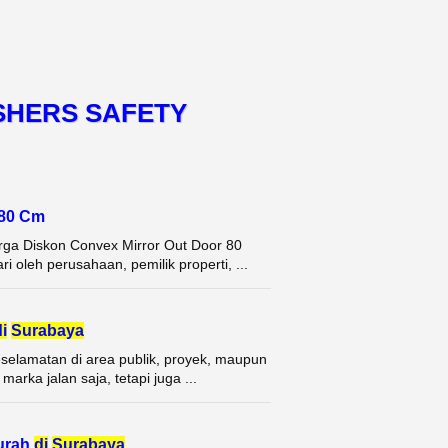
SHERS SAFETY
 80 Cm
ga Diskon Convex Mirror Out Door 80
 oleh perusahaan, pemilik properti, ...
i
Surabaya
selamatan di area publik, proyek, maupun
rka jalan saja, tetapi juga ...
urah
di
Surabaya