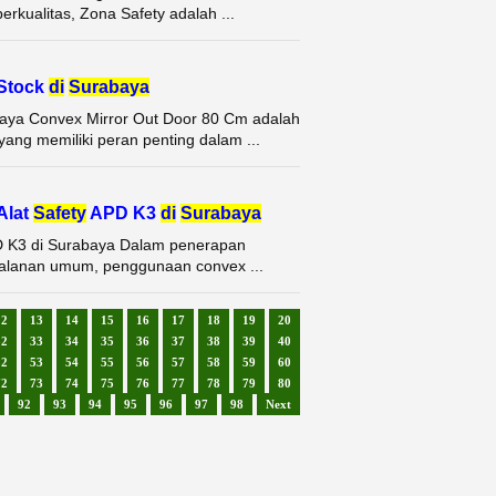
rkualitas, Zona Safety adalah ...
 Stock
di
Surabaya
baya Convex Mirror Out Door 80 Cm adalah
ang memiliki peran penting dalam ...
Alat
Safety
APD K3
di
Surabaya
PD K3 di Surabaya Dalam penerapan
ga jalanan umum, penggunaan convex ...
12
13
14
15
16
17
18
19
20
32
33
34
35
36
37
38
39
40
52
53
54
55
56
57
58
59
60
72
73
74
75
76
77
78
79
80
92
93
94
95
96
97
98
Next