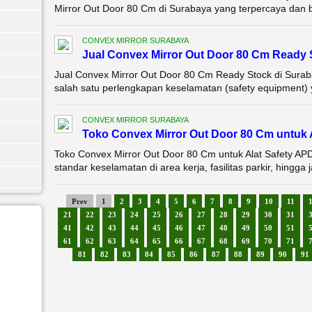
Mirror Out Door 80 Cm di Surabaya yang terpercaya dan be
CONVEX MIRROR SURABAYA
Jual Convex Mirror Out Door 80 Cm Ready
Jual Convex Mirror Out Door 80 Cm Ready Stock di Sura
salah satu perlengkapan keselamatan (safety equipment) y
CONVEX MIRROR SURABAYA
Toko Convex Mirror Out Door 80 Cm untuk 
Toko Convex Mirror Out Door 80 Cm untuk Alat Safety A
standar keselamatan di area kerja, fasilitas parkir, hing
Prev
1
2
3
4
5
6
7
8
9
10
11
21
22
23
24
25
26
27
28
29
30
31
41
42
43
44
45
46
47
48
49
50
51
61
62
63
64
65
66
67
68
69
70
71
81
82
83
84
85
86
87
88
89
90
91