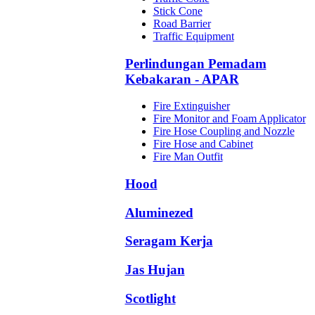
Stick Cone
Road Barrier
Traffic Equipment
Perlindungan Pemadam
Kebakaran - APAR
Fire Extinguisher
Fire Monitor and Foam Applicator
Fire Hose Coupling and Nozzle
Fire Hose and Cabinet
Fire Man Outfit
Hood
Aluminezed
Seragam Kerja
Jas Hujan
Scotlight