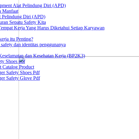
ipment Alat Pelindung Diri (APD)
n Manfaat
at Pelindung Diri (APD)
ran Sepatu Safety Kita
 Tempat Kerja Yang Harus Diketahui Setiap Karyawan
erja itu Penting?
afety dan identitas penggunanya
Keselamatan dan Kesehatan Kerja (BP2K3)
ty Shoes pdf
t Catalog Product
er Safety Shoes Pdf
er Safety Glove Pdf