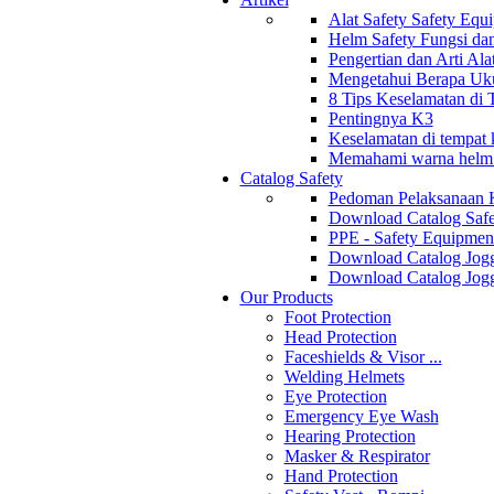
Alat Safety Safety Equ
Helm Safety Fungsi da
Pengertian dan Arti Al
Mengetahui Berapa Uku
8 Tips Keselamatan di
Pentingnya K3
Keselamatan di tempat k
Memahami warna helm s
Catalog Safety
Pedoman Pelaksanaan 
Download Catalog Safe
PPE - Safety Equipmen
Download Catalog Jogg
Download Catalog Jogg
Our Products
Foot Protection
Head Protection
Faceshields & Visor ...
Welding Helmets
Eye Protection
Emergency Eye Wash
Hearing Protection
Masker & Respirator
Hand Protection