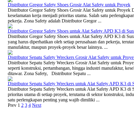
Distributor Gregor Safety Shoes Grosir Alat Safety untuk Proyek
Distributor Gregor Safety Shoes Grosir Alat Safety untuk Proyek D
keselamatan kerja menjadi prioritas utama. Salah satu perlengkapan
pekerja. Zona Safety adalah Distributor Gregor ...
Distributor Gregor Safety Shoes untuk Alat Safety APD K3 di Sur
Distributor Gregor Safety Shoes untuk Alat Safety APD K3 di Sur
yang harus diperhatikan oleh setiap perusahaan dan pekerja, terutam
manufaktur, maupun proyek-proyek besar lainnya. ...
Distributor Sepatu Safety Wreckers Grosir Alat Safety untuk Proye
Distributor Sepatu Safety Wreckers Grosir Alat Safety untuk Proy
seperti konstruksi, pertambangan, hingga industri manufaktur, kese
ditawar. Zona Safety, Distributor Sepatu ...
Distributor Sepatu Safety Wreckers untuk Alat Safety APD K3 di 
Distributor Sepatu Safety Wreckers untuk Alat Safety APD K3 di 
prioritas utama di setiap proyek, terutama di sektor konstruksi, ind
satu perlengkapan penting yang wajib dimiliki ...
Prev
1
2
3
4
Next