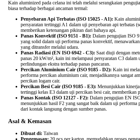
Kain aluminized pada celana ini telah melalui serangkaian penguji
biasa terhadap berbagai ancaman termal:
Penyebaran Api Terbatas (ISO 15025 - A1):
Kain alumini
persyaratan tertinggi A1 dalam uji penyebaran api terbatas 
memberikan ketenangan pikiran dari bahaya api.
Panas Konvektif (ISO 9151 - B1):
Dalam pengujian ISO 91
yang solid dalam uji performa panas konvektif, menawarkan 
yang ditransfer melalui udara.
Panas Radiasi (EN ISO 6942 - C3):
Saat diuji dengan met
panas 20 kW/m², kain ini melampaui persyaratan C3 dalam u
perlindungan ekstra terhadap panas pancaran.
Percikan Aluminium Cair (ISO 9185 - D2):
Kain ini mela
performa percikan aluminium cair, menjadikannya sangat am
percikan logam cair.
Percikan Besi Cair (ISO 9185 - E3):
Menunjukkan kinerja 
tertinggi kelas E3 dalam uji percikan besi cair, memberikan pro
Panas Kontak (ISO 12127 - F2):
Dalam pengujian EN ISO 
menunjukkan hasil F2 yang sangat baik dalam uji performa 
dari kontak langsung dengan sumber panas.
Asal & Kemasan
Dibuat di:
Taiwan
Pengemasan:
20 pcs per karton, memudahkan proses peng