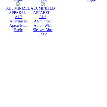
Eagle
Eagle
Eagle
ALUMINIZED
ALUMINIZED
APPAREL -
APPAREL -
AL7
AL6
Aluminized
Aluminized
Apron Blue
Apron With
Eagle
Sleeves Blue
Eagle