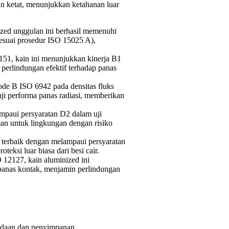
an ketat, menunjukkan ketahanan luar
zed unggulan ini berhasil memenuhi
(sesuai prosedur ISO 15025 A),
51, kain ini menunjukkan kinerja B1
perlindungan efektif terhadap panas
ode B ISO 6942 pada densitas fluks
ji performa panas radiasi, memberikan
mpaui persyaratan D2 dalam uji
an untuk lingkungan dengan risiko
terbaik dengan melampaui persyaratan
teksi luar biasa dari besi cair.
12127, kain aluminized ini
panas kontak, menjamin perlindungan
adaan dan penyimpanan.