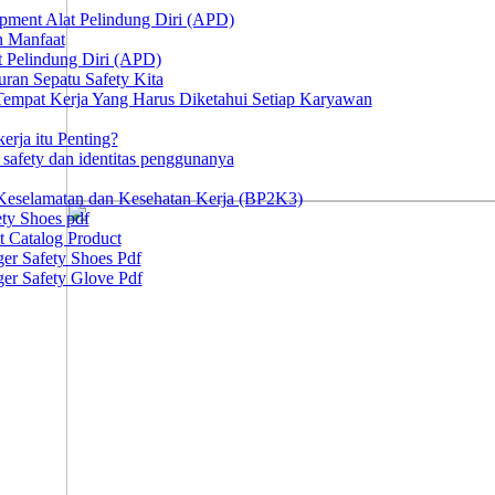
ipment Alat Pelindung Diri (APD)
n Manfaat
at Pelindung Diri (APD)
ran Sepatu Safety Kita
 Tempat Kerja Yang Harus Diketahui Setiap Karyawan
erja itu Penting?
afety dan identitas penggunanya
Keselamatan dan Kesehatan Kerja (BP2K3)
ty Shoes pdf
t Catalog Product
er Safety Shoes Pdf
er Safety Glove Pdf