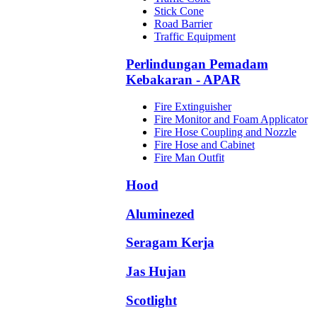
Stick Cone
Road Barrier
Traffic Equipment
Perlindungan Pemadam
Kebakaran - APAR
Fire Extinguisher
Fire Monitor and Foam Applicator
Fire Hose Coupling and Nozzle
Fire Hose and Cabinet
Fire Man Outfit
Hood
Aluminezed
Seragam Kerja
Jas Hujan
Scotlight