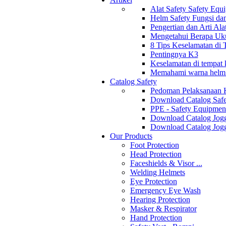
Alat Safety Safety Equ
Helm Safety Fungsi da
Pengertian dan Arti Al
Mengetahui Berapa Uku
8 Tips Keselamatan di
Pentingnya K3
Keselamatan di tempat k
Memahami warna helm s
Catalog Safety
Pedoman Pelaksanaan 
Download Catalog Safe
PPE - Safety Equipmen
Download Catalog Jogg
Download Catalog Jogg
Our Products
Foot Protection
Head Protection
Faceshields & Visor ...
Welding Helmets
Eye Protection
Emergency Eye Wash
Hearing Protection
Masker & Respirator
Hand Protection