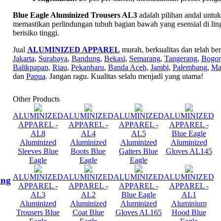
Blue Eagle Aluminized Trousers AL3
adalah pilihan andal untu
memastikan perlindungan tubuh bagian bawah yang esensial di li
berisiko tinggi.
Jual
ALUMINIZED APPAREL
murah, berkualitas dan telah be
Jakarta
,
Surabaya
,
Bandung
,
Bekasi
,
Semarang
,
Tangerang
,
Bogor
Balikpapan
,
Riau
,
Pekanbaru
,
Banda Aceh
,
Jambi
,
Palembang
,
Ma
dan
Papua
. Jangan ragu. Kualitas selalu menjadi yang utama!
Other Products
ALUMINIZED
ALUMINIZED
ALUMINIZED
ALUMINIZED
APPAREL -
APPAREL -
APPAREL -
APPAREL -
AL8
AL4
AL5
Blue Eagle
Aluminized
Aluminized
Aluminized
Aluminized
Sleeves Blue
Boots Blue
Gaiters Blue
Gloves AL145
Eagle
Eagle
Eagle
ALUMINIZED
ALUMINIZED
ALUMINIZED
ALUMINIZED
ing
APPAREL -
APPAREL -
APPAREL -
APPAREL -
AL3
AL2
Blue Eagle
AL1
Aluminized
Aluminized
Aluminized
Aluminium
Trousers Blue
Coat Blue
Gloves AL165
Hood Blue