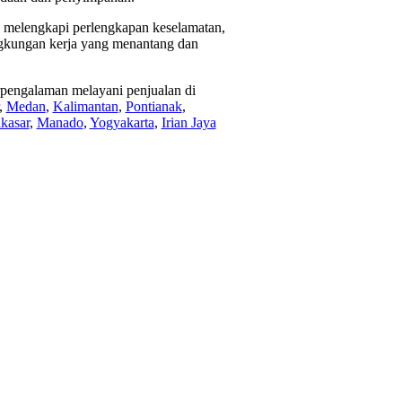
k melengkapi perlengkapan keselamatan,
ngkungan kerja yang menantang dan
rpengalaman melayani penjualan di
,
Medan
,
Kalimantan
,
Pontianak
,
kasar
,
Manado
,
Yogyakarta
,
Irian Jaya