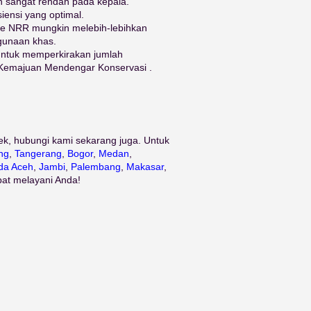
an sangat rendah pada kepala.
iensi yang optimal.
The NRR mungkin melebih-lebihkan
gunaan khas.
tuk memperkirakan jumlah
Kemajuan Mendengar Konservasi .
ek, hubungi kami sekarang juga. Untuk
ng
,
Tangerang
,
Bogor
,
Medan
,
da Aceh
,
Jambi
,
Palembang
,
Makasar
,
pat melayani Anda!