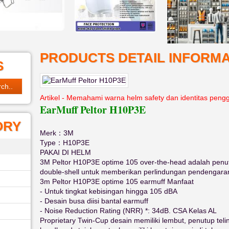
PRODUCTS DETAIL INFORMA
S
Artikel - Memahami warna helm safety dan identitas peng
EarMuff Peltor H10P3E
ORY
Merk：3M
Type：H10P3E
PAKAI DI HELM
3M Peltor H10P3E optime 105 over-the-head adalah penutu
double-shell untuk memberikan perlindungan pendengaran 
3m Peltor H10P3E optime 105 earmuff Manfaat
- Untuk tingkat kebisingan hingga 105 dBA
- Desain busa diisi bantal earmuff
- Noise Reduction Rating (NRR) *: 34dB. CSA Kelas AL
Proprietary Twin-Cup desain memiliki lembut, penutup tel