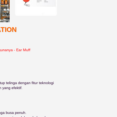
TION
gunanya - Ear Muff
p telinga dengan fitur teknologi
yang efektif.
inga busa penuh.