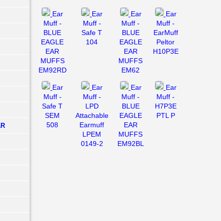
Ear
Ear
Ear
Ear
Muff -
Muff -
Muff -
Muff -
BLUE
Safe T
BLUE
EarMuff
EAGLE
104
EAGLE
Peltor
EAR
EAR
H10P3E
MUFFS
MUFFS
EM92RD
EM62
Ear
Ear
Ear
Ear
Muff -
Muff -
Muff -
Muff -
Safe T
LPD
BLUE
H7P3E
SEM
Attachable
EAGLE
PTL P
508
Earmuff
EAR
AR
LPEM
MUFFS
0149-2
EM92BL