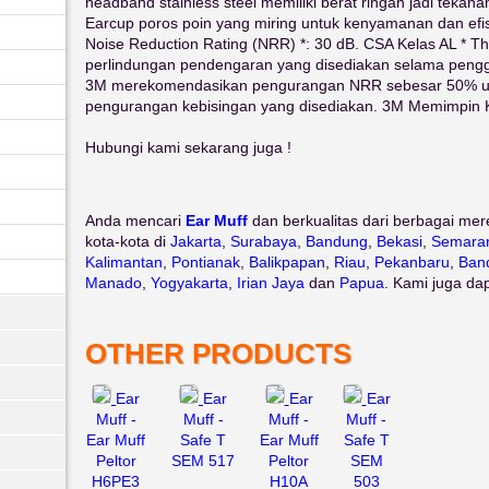
headband stainless steel memiliki berat ringan jadi tekan
Earcup poros poin yang miring untuk kenyamanan dan efis
Noise Reduction Rating (NRR) *: 30 dB. CSA Kelas AL * 
perlindungan pendengaran yang disediakan selama peng
3M merekomendasikan pengurangan NRR sebesar 50% un
pengurangan kebisingan yang disediakan. 3M Memimpin 
Hubungi kami sekarang juga !
Anda mencari
Ear Muff
dan berkualitas dari berbagai mer
kota-kota di
Jakarta
,
Surabaya
,
Bandung
,
Bekasi
,
Semara
Kalimantan
,
Pontianak
,
Balikpapan
,
Riau
,
Pekanbaru
,
Ban
Manado
,
Yogyakarta
,
Irian Jaya
dan
Papua
. Kami juga da
OTHER PRODUCTS
Ear
Ear
Ear
Ear
Muff -
Muff -
Muff -
Muff -
Ear Muff
Safe T
Ear Muff
Safe T
Peltor
SEM 517
Peltor
SEM
H6PE3
H10A
503