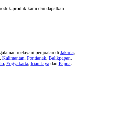
 produk-produk kami dan dapatkan
ngalaman melayani penjualan di
Jakarta
,
,
Kalimantan
,
Pontianak
,
Balikpapan
,
do
,
Yogyakarta
,
Irian Jaya
dan
Papua
.