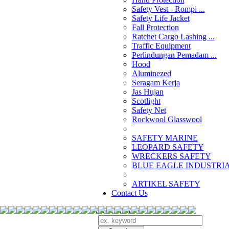
Safety Vest - Rompi ...
Safety Life Jacket
Fall Protection
Ratchet Cargo Lashing ...
Traffic Equipment
Perlindungan Pemadam ...
Hood
Aluminezed
Seragam Kerja
Jas Hujan
Scotlight
Safety Net
Rockwool Glasswool
SAFETY MARINE
LEOPARD SAFETY
WRECKERS SAFETY
BLUE EAGLE INDUSTRIAL
­ARTIKEL SAFETY
Contact Us
Search Products