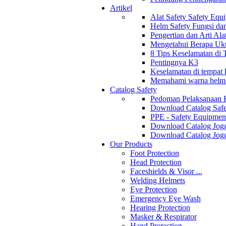
Artikel
Alat Safety Safety Equ
Helm Safety Fungsi da
Pengertian dan Arti Al
Mengetahui Berapa Uku
8 Tips Keselamatan di
Pentingnya K3
Keselamatan di tempat k
Memahami warna helm s
Catalog Safety
Pedoman Pelaksanaan 
Download Catalog Safe
PPE - Safety Equipmen
Download Catalog Jogg
Download Catalog Jogg
Our Products
Foot Protection
Head Protection
Faceshields & Visor ...
Welding Helmets
Eye Protection
Emergency Eye Wash
Hearing Protection
Masker & Respirator
Hand Protection