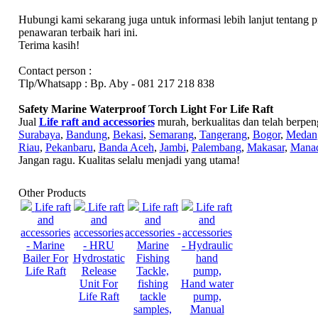
Hubungi kami sekarang juga untuk informasi lebih lanjut tentang
penawaran terbaik hari ini.
Terima kasih!
Contact person :
Tlp/Whatsapp : Bp. Aby - 081 217 218 838
Safety Marine Waterproof Torch Light For Life Raft
Jual
Life raft and accessories
murah, berkualitas dan telah berpe
Surabaya
,
Bandung
,
Bekasi
,
Semarang
,
Tangerang
,
Bogor
,
Medan
Riau
,
Pekanbaru
,
Banda Aceh
,
Jambi
,
Palembang
,
Makasar
,
Mana
Jangan ragu. Kualitas selalu menjadi yang utama!
Other Products
Life raft
Life raft
Life raft
Life raft
and
and
and
and
accessories
accessories
accessories -
accessories
- Marine
- HRU
Marine
- Hydraulic
Bailer For
Hydrostatic
Fishing
hand
Life Raft
Release
Tackle,
pump,
Unit For
fishing
Hand water
Life Raft
tackle
pump,
samples,
Manual