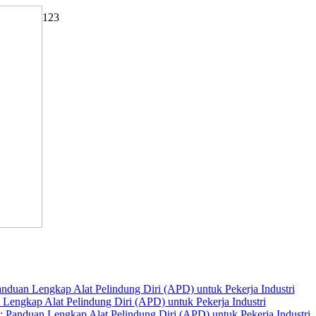
1
2
3
nduan Lengkap Alat Pelindung Diri (APD) untuk Pekerja Industri
 Lengkap Alat Pelindung Diri (APD) untuk Pekerja Industri
 Panduan Lengkap Alat Pelindung Diri (APD) untuk Pekerja Industri