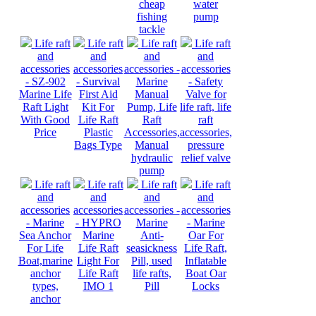
cheap
water
fishing
pump
tackle
Life raft
Life raft
Life raft
Life raft
and
and
and
and
accessories
accessories
accessories -
accessories
- SZ-902
- Survival
Marine
- Safety
Marine Life
First Aid
Manual
Valve for
Raft Light
Kit For
Pump, Life
life raft, life
With Good
Life Raft
Raft
raft
Price
Plastic
Accessories,
accessories,
Bags Type
Manual
pressure
hydraulic
relief valve
pump
Life raft
Life raft
Life raft
Life raft
and
and
and
and
accessories
accessories
accessories -
accessories
- Marine
- HYPRO
Marine
- Marine
Sea Anchor
Marine
Anti-
Oar For
For Life
Life Raft
seasickness
Life Raft,
Boat,marine
Light For
Pill, used
Inflatable
anchor
Life Raft
life rafts,
Boat Oar
types,
IMO 1
Pill
Locks
anchor