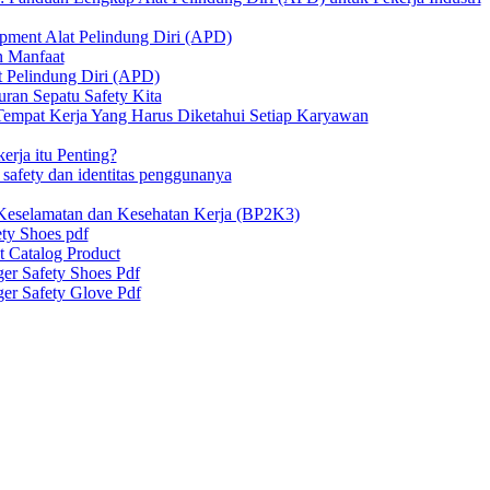
ipment Alat Pelindung Diri (APD)
n Manfaat
at Pelindung Diri (APD)
ran Sepatu Safety Kita
 Tempat Kerja Yang Harus Diketahui Setiap Karyawan
erja itu Penting?
afety dan identitas penggunanya
Keselamatan dan Kesehatan Kerja (BP2K3)
ty Shoes pdf
t Catalog Product
er Safety Shoes Pdf
er Safety Glove Pdf