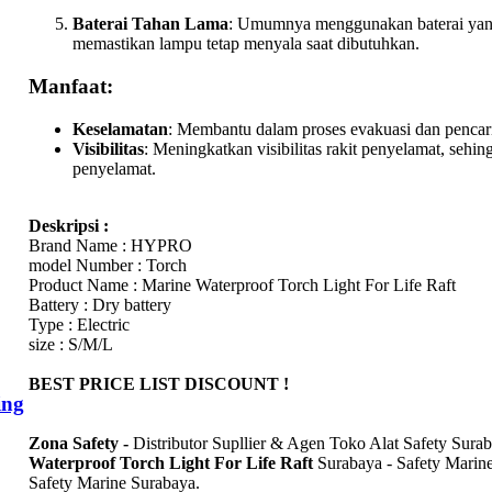
Baterai Tahan Lama
: Umumnya menggunakan baterai yang
memastikan lampu tetap menyala saat dibutuhkan.
Manfaat:
Keselamatan
: Membantu dalam proses evakuasi dan pencarian
Visibilitas
: Meningkatkan visibilitas rakit penyelamat, sehi
penyelamat.
Deskripsi :
Brand Name : HYPRO
model Number : Torch
Product Name : Marine Waterproof Torch Light For Life Raft
Battery : Dry battery
Type : Electric
size : S/M/L
BEST PRICE LIST DISCOUNT !
ing
Zona Safety -
Distributor Supllier & Agen Toko Alat Safety Sur
Waterproof Torch Light For Life Raft
Surabaya - Safety Marine
Safety Marine Surabaya.