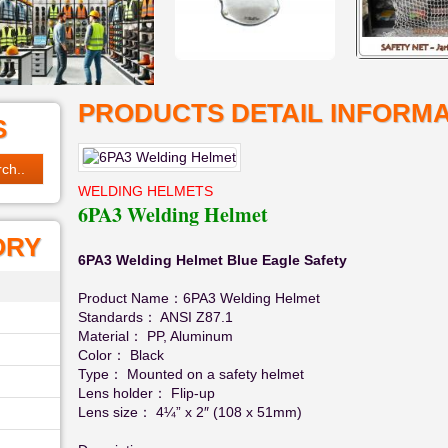
PRODUCTS DETAIL INFORMA
S
WELDING HELMETS
6PA3 Welding Helmet
ORY
6PA3 Welding Helmet Blue Eagle Safety
Product Name：6PA3 Welding Helmet
Standards： ANSI Z87.1
Material： PP, Aluminum
Color： Black
Type： Mounted on a safety helmet
Lens holder： Flip-up
Lens size： 4¼” x 2″ (108 x 51mm)