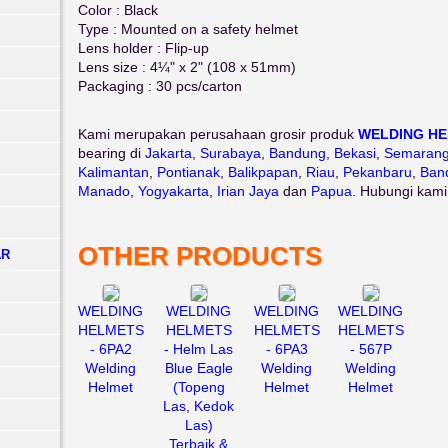
Color : Black
Type : Mounted on a safety helmet
Lens holder : Flip-up
Lens size : 4¼" x 2" (108 x 51mm)
Packaging : 30 pcs/carton
Kami merupakan perusahaan grosir produk
WELDING H
bearing di
Jakarta
,
Surabaya
,
Bandung
,
Bekasi
,
Semaran
Kalimantan
,
Pontianak
,
Balikpapan
,
Riau
,
Pekanbaru
,
Ban
Manado
,
Yogyakarta
,
Irian Jaya
dan
Papua
. Hubungi kami
OTHER PRODUCTS
AR
WELDING
WELDING
WELDING
WELDING
HELMETS
HELMETS
HELMETS
HELMETS
- 6PA2
- Helm Las
- 6PA3
- 567P
Welding
Blue Eagle
Welding
Welding
Helmet
(Topeng
Helmet
Helmet
Las, Kedok
Las)
Terbaik &