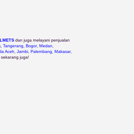
ELMETS
dan juga melayani penjualan
g
,
Tangerang
,
Bogor
,
Medan
,
da Aceh
,
Jambi
,
Palembang
,
Makasar
,
 sekarang juga!