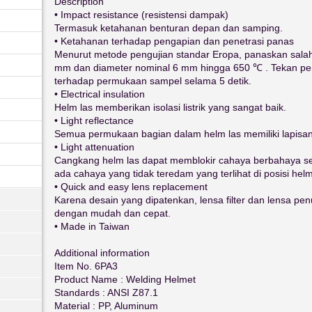
Description
• Impact resistance (resistensi dampak)
Termasuk ketahanan benturan depan dan samping.
• Ketahanan terhadap pengapian dan penetrasi panas
Menurut metode pengujian standar Eropa, panaskan salah
mm dan diameter nominal 6 mm hingga 650 ℃ . Tekan p
terhadap permukaan sampel selama 5 detik.
• Electrical insulation
Helm las memberikan isolasi listrik yang sangat baik.
• Light reflectance
Semua permukaan bagian dalam helm las memiliki lapisan
• Light attenuation
Cangkang helm las dapat memblokir cahaya berbahaya se
ada cahaya yang tidak teredam yang terlihat di posisi hel
• Quick and easy lens replacement
Karena desain yang dipatenkan, lensa filter dan lensa pe
dengan mudah dan cepat.
• Made in Taiwan
Additional information
Item No. 6PA3
Product Name : Welding Helmet
Standards : ANSI Z87.1
Material : PP, Aluminum