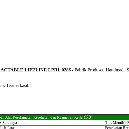
ACTABLE LIFELINE LPRL 0286 -
Pabrik Produsen Handmade Se
ni. Terima kasih!
(K3)
an Alat Keselamatan Kesehatan dan Keamanan Kerja
e Surabaya
Tips Memilih R
Life Line
Pemakaian Retr