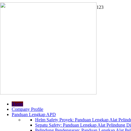
1
2
3
Home
Company Profile
Panduan Lengkap APD
Helm Safety Proyek: Panduan Lengkap Alat Pelindu
Sepatu Safety: Panduan Lengkap Alat Pelindung Dir
Pelindung Pendengaran: Panduan Lengkap Alat Peli