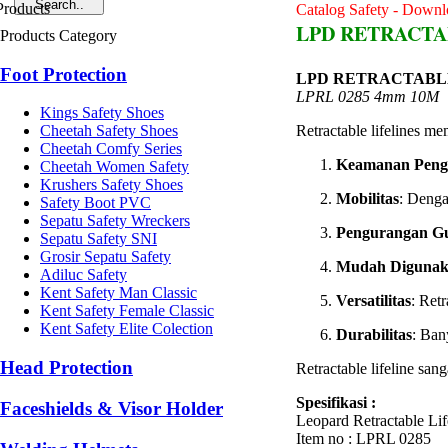
Catalog Safety - Downlo
LPD RETRACTAB
Products Category
Foot Protection
LPD RETRACTABL
LPRL 0285 4mm 10M
Kings Safety Shoes
Retractable lifelines m
Cheetah Safety Shoes
Cheetah Comfy Series
Keamanan Peng
Cheetah Women Safety
Krushers Safety Shoes
Mobilitas
: Denga
Safety Boot PVC
Sepatu Safety Wreckers
Pengurangan G
Sepatu Safety SNI
Grosir Sepatu Safety
Mudah Diguna
Adiluc Safety
Kent Safety Man Classic
Versatilitas
: Ret
Kent Safety Female Classic
Kent Safety Elite Colection
Durabilitas
: Ban
Head Protection
Retractable lifeline sa
Spesifikasi :
Faceshields & Visor Holder
Leopard Retractable Li
Item no : LPRL 0285