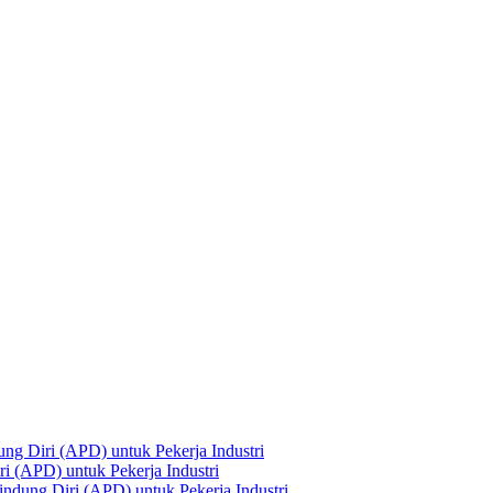
ng Diri (APD) untuk Pekerja Industri
i (APD) untuk Pekerja Industri
ndung Diri (APD) untuk Pekerja Industri