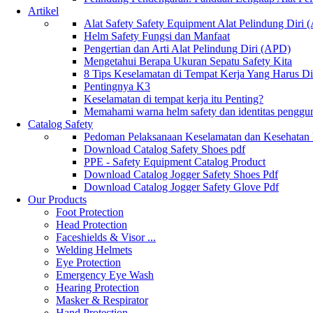
Artikel
Alat Safety Safety Equipment Alat Pelindung Diri
Helm Safety Fungsi dan Manfaat
Pengertian dan Arti Alat Pelindung Diri (APD)
Mengetahui Berapa Ukuran Sepatu Safety Kita
8 Tips Keselamatan di Tempat Kerja Yang Harus D
Pentingnya K3
Keselamatan di tempat kerja itu Penting?
Memahami warna helm safety dan identitas penggu
Catalog Safety
Pedoman Pelaksanaan Keselamatan dan Kesehatan
Download Catalog Safety Shoes pdf
PPE - Safety Equipment Catalog Product
Download Catalog Jogger Safety Shoes Pdf
Download Catalog Jogger Safety Glove Pdf
Our Products
Foot Protection
Head Protection
Faceshields & Visor ...
Welding Helmets
Eye Protection
Emergency Eye Wash
Hearing Protection
Masker & Respirator
Hand Protection