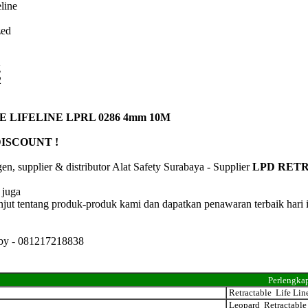
line
zed
g
2
 LIFELINE LPRL 0286 4mm 10M
DISCOUNT !
en, supplier & distributor Alat Safety Surabaya - Supplier
LPD RETR
 juga
anjut tentang produk-produk kami dan dapatkan penawaran terbaik hari i
by - 081217218838
Perlengkap
Retractable Life Lin
Leopard Retractable 