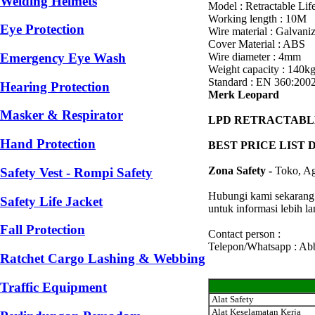
Welding Helmets
Model : Retractable Life
Working length : 10M
Eye Protection
Wire material : Galvani
Cover Material : ABS
Wire diameter : 4mm
Emergency Eye Wash
Weight capacity : 140k
Standard : EN 360:200
Hearing Protection
Merk Leopard
Masker & Respirator
LPD RETRACTABLE
Hand Protection
BEST PRICE LIST 
Zona Safety -
Toko, Ag
Safety Vest - Rompi Safety
Hubungi kami sekarang
Safety Life Jacket
untuk informasi lebih l
Fall Protection
Contact person :
Telepon/Whatsapp : Ab
Ratchet Cargo Lashing & Webbing
Traffic Equipment
Alat Safety
Alat Keselamatan Kerja