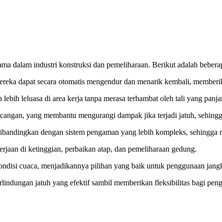
tama dalam industri konstruksi dan pemeliharaan. Berikut adalah beber
h. Mereka dapat secara otomatis mengendur dan menarik kembali, membe
ebih leluasa di area kerja tanpa merasa terhambat oleh tali yang panja
uncangan, yang membantu mengurangi dampak jika terjadi jatuh, sehingg
n dibandingkan dengan sistem pengaman yang lebih kompleks, sehingg
kerjaan di ketinggian, perbaikan atap, dan pemeliharaan gedung.
kondisi cuaca, menjadikannya pilihan yang baik untuk penggunaan jang
rlindungan jatuh yang efektif sambil memberikan fleksibilitas bagi pen