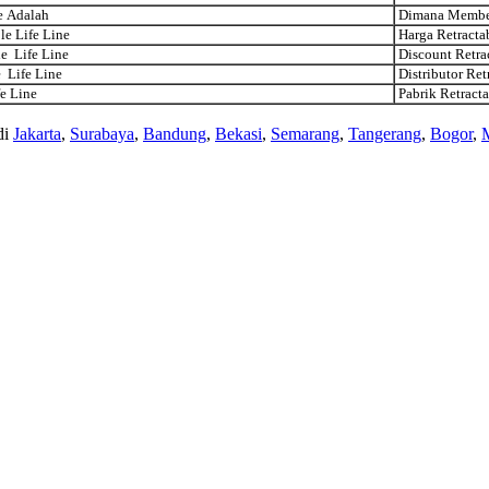
e Adalah
Dimana Membel
e Life Line
Harga Retracta
le Life Line
Discount Retrac
e Life Line
Distributor Ret
e Line
Pabrik Retracta
di
Jakarta
,
Surabaya
,
Bandung
,
Bekasi
,
Semarang
,
Tangerang
,
Bogor
,