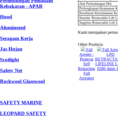
Perlindungan Pemadam
Alat Perlindungan Diri
Kebakaran - APAR
Perlengkapan Keamanan K
Kesehatan Keselamatan Ke
Hood
Standar Retractable Life L
Supplier Retractable Life 
Aluminezed
Kami merupakan perusa
Seragam Kerja
Other Products
Jas Hujan
Fall
Fall Arest
Arester -
LPD
Protecta
RETRACTA
Scotlight
Self
LIFELINE 
Retracting
0286 4mm 
Safety Net
Fall
Arresters
Rockwool Glasswool
SAFETY MARINE
LEOPARD SAFETY