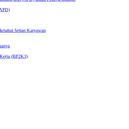
 (APD)
iketahui Setiap Karyawan
nanya
 Kerja (BP2K3)