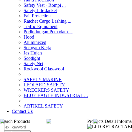
Safety Vest - Rompi ...
Safety Life Jacket
Fall Protection
Ratchet Cargo Lashing ...
Traffic Equipment
Perlindungan Pemadam ...
Hood
Aluminezed
Seragam Kerja
Jas Hujan
Scotlight
Safety Net
Rockwool Glasswool
SAFETY MARINE
LEOPARD SAFETY
WRECKERS SAFETY
BLUE EAGLE INDUSTRIAL ...
­ARTIKEL SAFETY
Contact Us
Search Products
Products Detail Informa