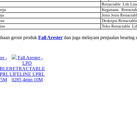
Retractable Life Lin
erja
Kegunaan Retractabl
rja
Jenis Jenis Retractab
ine
Deskripsi Retractabl
Line
Toko Retractable Lif
haan grosir produk
Fall Arester
dan juga melayani penjualan bearing 
er -
Fall Arester -
LPD
BLE
RETRACTABLE
LPRL
LIFELINE LPRL
15M
0285 4mm 10M