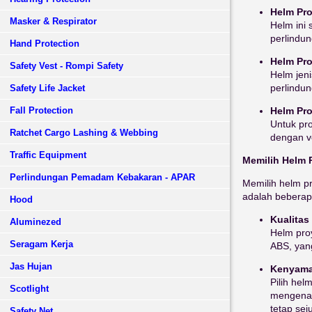
Helm Pro
Masker & Respirator
Helm ini
perlindun
Hand Protection
Helm Pr
Safety Vest - Rompi Safety
Helm jen
perlindu
Safety Life Jacket
Fall Protection
Helm Pro
Untuk pro
Ratchet Cargo Lashing & Webbing
dengan v
Traffic Equipment
Memilih Helm 
Perlindungan Pemadam Kebakaran - APAR
Memilih helm p
adalah beberapa
Hood
Kualitas
Aluminezed
Helm proy
Seragam Kerja
ABS, yan
Jas Hujan
Kenyama
Pilih he
Scotlight
mengenak
tetap sej
Safety Net