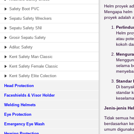
Helm proyek ad
Safety Boot PVC
Mengapa helm p
proyek adalah a
Sepatu Safety Wreckers
Perlindu
Sepatu Safety SNI
Helm proy
Grosir Sepatu Safety
atau pot
kokoh da
Adiluc Safety
Mengura
Kent Safety Man Classic
Mengguna
selama be
Kent Safety Female Classic
menyebab
Kent Safety Elite Colection
Standar 
Head Protection
Di banya
standar 
Faceshields & Visor Holder
keselama
Welding Helmets
Jenis-jenis He
Eye Protection
Tidak semua hel
berdasarkan keb
Emergency Eye Wash
umum digunaka
Hearing Protection