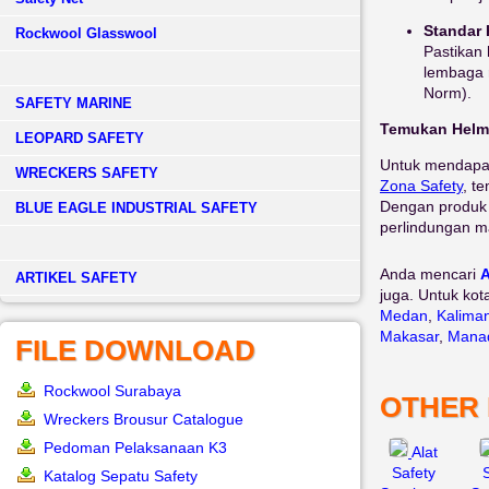
Standar
Rockwool Glasswool
Pastikan
lembaga r
Norm).
SAFETY MARINE
Temukan Helm 
LEOPARD SAFETY
Untuk mendapat
WRECKERS SAFETY
Zona
Safety
, t
Dengan produk 
BLUE EAGLE INDUSTRIAL SAFETY
perlindungan ma
Anda mencari
A
­ARTIKEL SAFETY
juga. Untuk kot
Medan
,
Kalima
Makasar
,
Mana
FILE DOWNLOAD
Rockwool Surabaya
OTHER
Wreckers Brousur Catalogue
Pedoman Pelaksanaan K3
Alat
Safety
Katalog Sepatu Safety