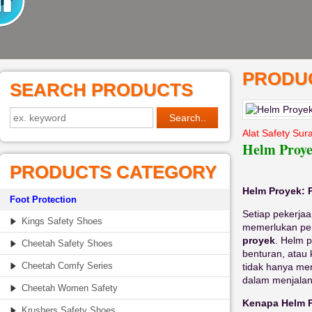
PRODUC
SEARCH PRODUCTS
Alat Safety Sur
Helm Proy
PRODUCTS CATEGORY
Helm Proyek: 
Foot Protection
Setiap pekerjaa
Kings Safety Shoes
memerlukan per
proyek
. Helm p
Cheetah Safety Shoes
benturan, atau 
Cheetah Comfy Series
tidak hanya men
dalam menjalan
Cheetah Women Safety
Kenapa Helm P
Krushers Safety Shoes