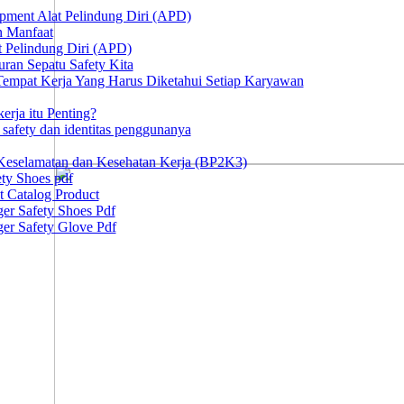
ipment Alat Pelindung Diri (APD)
n Manfaat
at Pelindung Diri (APD)
ran Sepatu Safety Kita
 Tempat Kerja Yang Harus Diketahui Setiap Karyawan
erja itu Penting?
afety dan identitas penggunanya
Keselamatan dan Kesehatan Kerja (BP2K3)
ty Shoes pdf
t Catalog Product
er Safety Shoes Pdf
er Safety Glove Pdf