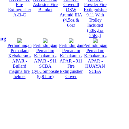
Fire
Asbestos Fire
Coverall
Powder Fire
Extinguisher
Blanket
OSW
Extinguisher
A-B-C
Aramid IIIA
9.11 With
(4,5oz &
Trolley
6oz)
Included
(50Kg or
25Kg)
ing
Perlindungan
Perlindungan
Perlindungan
Perlindungan
Pemadam
Pemadam
Pemadam
Pemadam
Kebakaran -
Kebakaran -
Kebakaran -
Kebakaran -
APAR -
APAR - 911
APAR - 911
APAR -
Bullard
SCBA
Fire
HUAYAN
magma fire
Cyl.Composite
Extinguisher
SCBA
helmet
(6,8 litre)
Cover