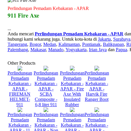
Perlindungan Pemadam Kebakaran - APAR
911 Fire Axe
...
Anda mencari
Perlindungan Pemadam Kebakaran - APAR
dan 
hubungi kami sekarang juga. Untuk kota-kota di
Jakarta
,
Surabaya
Tangerang
,
Bogor
,
Medan
,
Kalimantan
,
Pontianak
,
Balikpapan
,
Ri
Palembang
,
Makasar
,
Manado
,
Yogyakarta
,
Irian Jaya
dan
Papua
. 
Other Products
Perlindungan
Perlindungan
Perlindungan
Perlindungan
Pemadam
Pemadam
Pemadam
Pemadam
Kebakaran -
Kebakaran -
Kebakaran -
Kebakaran -
APAR -
APAR -
APAR - Fire
APAR -
FIREMAN
SCBA
Axe With
Harvik Fire
HELMET-
Composite -
Insulated
Ranger Boot
911
6,8 liter 911
Rubber
Perlindungan
Perlindungan
Perlindungan
Perlindungan
Pemadam
Pemadam
Pemadam
Pemadam
Kebakaran -
Kebakaran -
Kebakaran -
Kebakaran -
APAR - 11
APAR - Non
APAR -
APAR -