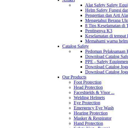
Alat Safety Safety Equ
Helm Safety Fungsi da
Pengertian dan Arti Al
Mengetahui Berapa Uku
8 Tips Keselamatan di
Pentingnya K3
Keselamatan di tempat k
Memahami warna helm s
Catalog Safety
Pedoman Pelaksanaan 
Download Catalog Safe
PPE - Safety Equipmen
Download Catalog Jogg
Download Catalog Jogg
Our Products
Foot Protection
Head Protection
Faceshields & Visor ...
Welding Helmets
Eye Protection
Emergency Eye Wash
Hearing Protection
Masker & Respirator
Hand Protection