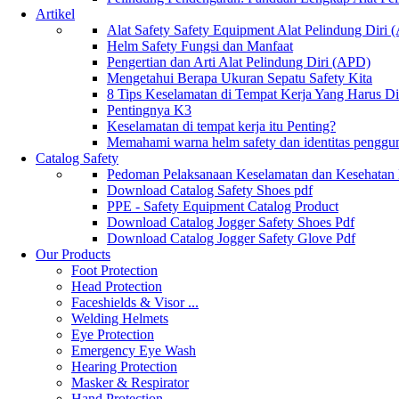
Artikel
Alat Safety Safety Equipment Alat Pelindung Diri
Helm Safety Fungsi dan Manfaat
Pengertian dan Arti Alat Pelindung Diri (APD)
Mengetahui Berapa Ukuran Sepatu Safety Kita
8 Tips Keselamatan di Tempat Kerja Yang Harus D
Pentingnya K3
Keselamatan di tempat kerja itu Penting?
Memahami warna helm safety dan identitas penggu
Catalog Safety
Pedoman Pelaksanaan Keselamatan dan Kesehatan
Download Catalog Safety Shoes pdf
PPE - Safety Equipment Catalog Product
Download Catalog Jogger Safety Shoes Pdf
Download Catalog Jogger Safety Glove Pdf
Our Products
Foot Protection
Head Protection
Faceshields & Visor ...
Welding Helmets
Eye Protection
Emergency Eye Wash
Hearing Protection
Masker & Respirator
Hand Protection