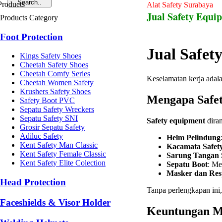
Alat Safety Surabaya
Jual Safety Equi
Products Category
Foot Protection
Jual Safet
Kings Safety Shoes
Cheetah Safety Shoes
Cheetah Comfy Series
Keselamatan kerja adala
Cheetah Women Safety
Krushers Safety Shoes
Mengapa Safet
Safety Boot PVC
Sepatu Safety Wreckers
Sepatu Safety SNI
Safety equipment
diran
Grosir Sepatu Safety
Adiluc Safety
Helm Pelindung
Kent Safety Man Classic
Kacamata Safet
Kent Safety Female Classic
Sarung Tangan 
Kent Safety Elite Colection
Sepatu Boot
: Me
Masker dan Res
Head Protection
Tanpa perlengkapan ini,
Faceshields & Visor Holder
Keuntungan Me