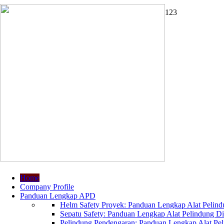
1
2
3
Home
Company Profile
Panduan Lengkap APD
Helm Safety Proyek: Panduan Lengkap Alat Pelindu
Sepatu Safety: Panduan Lengkap Alat Pelindung Dir
Pelindung Pendengaran: Panduan Lengkap Alat Peli