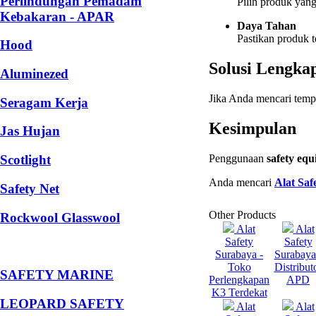
Perlindungan Pemadam
Pilih produk yan
Kebakaran - APAR
Daya Tahan
Pastikan produk t
Hood
Solusi Lengka
Aluminezed
Jika Anda mencari tem
Seragam Kerja
Kesimpulan
Jas Hujan
Penggunaan
safety eq
Scotlight
Anda mencari
Alat Saf
Safety Net
Other Products
Rockwool Glasswool
Alat
Alat
Safety
Safety
Surabaya -
Surabaya
Toko
Distribut
SAFETY MARINE
Perlengkapan
APD
K3 Terdekat
LEOPARD SAFETY
Alat
Alat