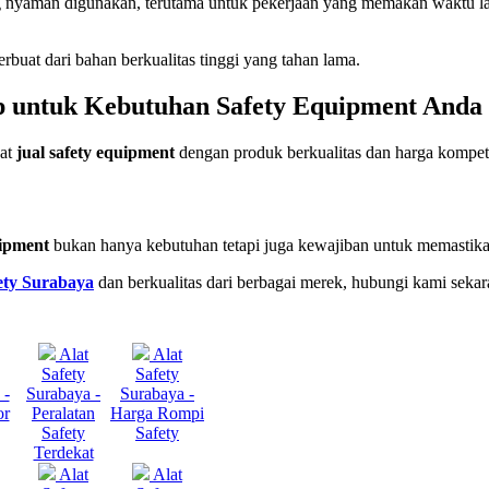
g nyaman digunakan, terutama untuk pekerjaan yang memakan waktu l
erbuat dari bahan berkualitas tinggi yang tahan lama.
p untuk Kebutuhan Safety Equipment Anda
pat
jual safety equipment
dengan produk berkualitas dan harga kompeti
uipment
bukan hanya kebutuhan tetapi juga kewajiban untuk memastika
ety Surabaya
dan berkualitas dari berbagai merek, hubungi kami sekar
Alat
Alat
Safety
Safety
 -
Surabaya -
Surabaya -
or
Peralatan
Harga Rompi
Safety
Safety
Terdekat
Alat
Alat