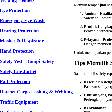
Welding Helmets
Memilih tempat
jual sa
Eye Protection
Jaminan Kualita
Safety equipment 
Emergency Eye Wash
Produk Lengka
Hearing Protection
Penyedia terperc
Pelayanan Profe
Masker & Respirator
Dengan membeli 
Hand Protection
Untuk mendapatkan perl
Safety Vest - Rompi Safety
Tips Memilih 
Safety Life Jacket
Saat membeli
safety e
Fall Protection
Kesesuaian deng
Pastikan safety e
Ratchet Cargo Lashing & Webbing
Ukuran yang Pa
Perlengkapan yang
Traffic Equipment
Kenyamanan