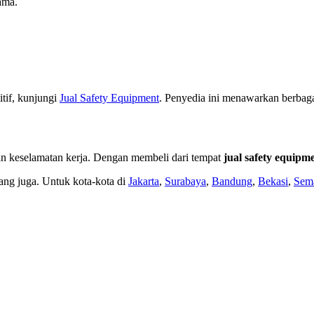
ama.
tif, kunjungi
Jual
Safety
Equipment
. Penyedia ini menawarkan berbag
n keselamatan kerja. Dengan membeli dari tempat
jual safety equipm
ang juga. Untuk kota-kota di
Jakarta
,
Surabaya
,
Bandung
,
Bekasi
,
Sem