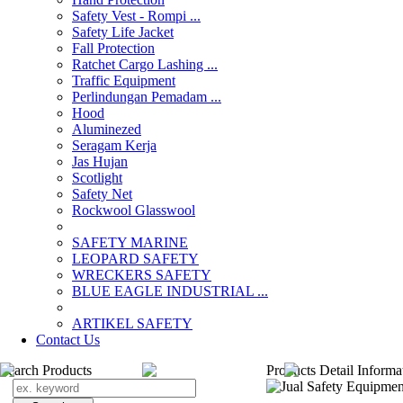
Safety Vest - Rompi ...
Safety Life Jacket
Fall Protection
Ratchet Cargo Lashing ...
Traffic Equipment
Perlindungan Pemadam ...
Hood
Aluminezed
Seragam Kerja
Jas Hujan
Scotlight
Safety Net
Rockwool Glasswool
SAFETY MARINE
LEOPARD SAFETY
WRECKERS SAFETY
BLUE EAGLE INDUSTRIAL ...
­ARTIKEL SAFETY
Contact Us
Search Products
Products Detail Informa