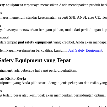
fety equipment
terpercaya memastikan Anda mendapatkan produk berkua
s
harus memenuhi standar keselamatan, seperti SNI, ANSI, atau CE. Temp
p
aya biasanya menawarkan beragam pilihan, mulai dari perlindungan ke
sional
dari tempat
jual safety equipment
yang kredibel, Anda akan mendapat
engkapan keselamatan berkualitas, kunjungi
Jual
Safety
Equipment
.
Safety Equipment yang Tepat
quipment
, ada beberapa hal yang perlu diperhatikan:
an Risiko Kerja
quipment yang Anda pilih sesuai dengan jenis pekerjaan dan risiko yang
s
 terlalu besar atau kecil tidak akan memberikan perlindungan optimal.