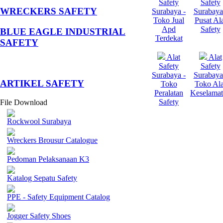
Safety
Safety
WRECKERS SAFETY
Surabaya -
Surabaya
Toko Jual
Pusat Al
Apd
Safety
BLUE EAGLE INDUSTRIAL
Terdekat
SAFETY
Alat
Alat
Safety
Safety
Surabaya -
Surabaya
­ARTIKEL SAFETY
Toko
Toko Ala
Peralatan
Keselama
Safety
File Download
Rockwool Surabaya
Wreckers Brousur Catalogue
Pedoman Pelaksanaan K3
Katalog Sepatu Safety
PPE - Safety Equipment Catalog
Jogger Safety Shoes