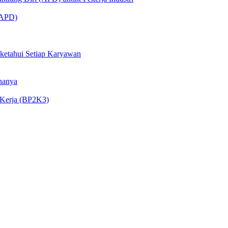
 (APD)
iketahui Setiap Karyawan
nanya
 Kerja (BP2K3)