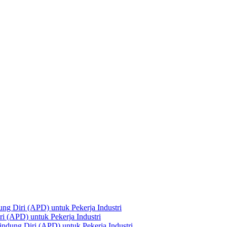
ng Diri (APD) untuk Pekerja Industri
i (APD) untuk Pekerja Industri
ndung Diri (APD) untuk Pekerja Industri