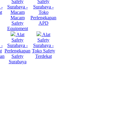
Safety
Safety
 -
Surabaya -
Surabaya -
at
Macam
Toko
Macam
Perlengkapan
Safety
APD
Equipment
Alat
Alat
Safety
Safety
 -
Surabaya -
Surabaya -
t
Perlengkapan
Toko Safety
tan
Safety
Terdekat
Surabaya